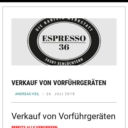
VERKAUF VON VORFÜHRGERÄTEN
VON
ANDREAS HEIL
26. JULI 2018
Verkauf von Vorführgeräten
BEREITS ALLE VERGRIFFEN