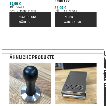
SCHWARZ
19,00
€
inkl. MwSt.
35,00
€
zzgl.
Versandkosten
inkl. 19 % MwSt.
Lieferzeit:
2-12 Tage
zzgl.
Versandkosten
AUSFÜHRUNG
IN DEN
Lieferzeit:
2-12 Tage
WÄHLEN
WARENKORB
ÄHNLICHE PRODUKTE