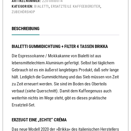
ARTIKELNUMMER:
220-0800014
KATEGORIEN:
BIALETTI
,
ERSATZTEILE KAFFEEBEREITER
,
ZUBEHÖRSHOP
BESCHREIBUNG
BIALETTI GUMMIDICHTUNG + FILTER 4 TASSEN BRIKKA
Die Espressokanne / Mokkakanne von Bialetti ist aus
lebensmittelechtem Aluminium gefertigt. Selbst bei täglichem
Gebrauch ist es ein äußerst langlebiges Produkt, daß sehr lange
hält. Lediglich die Gummidichtung und das Sieb müssen von Zeit
zu Zeit erneuert werden. Sie sind im Boden des Oberteils
verbaut (siehe Querschnitt). Damit dem Kaffeegenuss auch
weiterhin nichts im Wege steht, gibt es dieses praktische
Ersatzteil-Set.
ERZEUGT EINE „ECHTE“ CRÉMA
Das neue Modell 2020 der »Brikka« des italienischen Herstellers