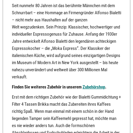
Seit nunmehr 80 Jahren ist das berühmte Männchen mit dem
Schnurrbart – eine Hommage an Firmengründer Alfonso Bialetti
– nicht mehr aus Haushalten auf der ganzen
Welt wegzudenken. Sein Prinzip: Klassischer, hochwertiger und
individueller Espressogenuss für Zuhause. Anfang der 1930er
Jahre entwickelt Alfonso Bialetti den legendären achteckigen
Espressokocher – die „Moka Express“. Der Klassiker der
italienischen Küche, wird aufgrund seines einzigartigen Designs
im Museum of Modern Art in New York ausgestellt – bis heute
nahezu unverändert und weltweit über 300 Millionen Mal
verkauft.
Finden Sie weiteres Zubehör in unserem
Zubehörshop
.
Erst mit dem richtigen Zubehör wie der Bialetti Gummidichtung +
Filter 4 Tassen Brikka macht das Zubereiten ihres Kaffees
richtig Spaß. Wenn man einmal mit einem schön in der Hand
liegenden Tamper sein Kaffeemehl gepresst hat, möchte man
es nie wieder anders tun. Auch die formschönen
Abschlagboxen und Sudschubladen erleichtern die Arbeit in der