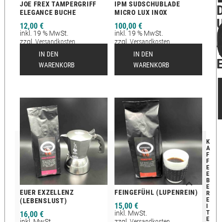
JOE FREX TAMPERGRIFF
IPM SUDSCHUBLADE
ELEGANCE BUCHE
MICRO LUX INOX
12,00
€
100,00
€
inkl. 19 % MwSt.
inkl. 19 % MwSt.
zzgl.
Versandkosten
zzgl.
Versandkosten
Lieferzeit:
2-12 Tage
IN DEN
IN DEN
WARENKORB
WARENKORB
K
A
F
F
E
E
B
E
EUER EXZELLENZ
FEINGEFÜHL (LUPENREIN)
R
E
(LEBENSLUST)
15,00
€
I
T
inkl. MwSt.
16,00
€
E
inkl. MwSt.
zzgl.
Versandkosten