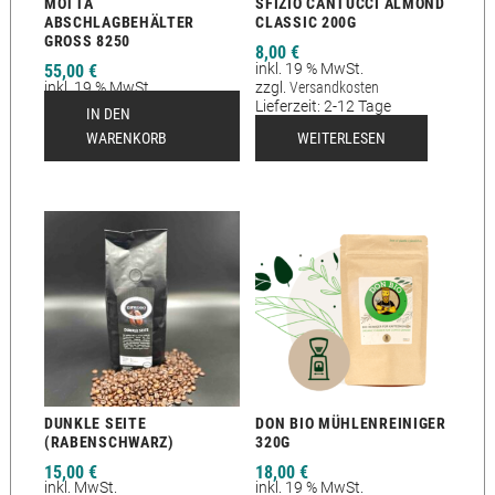
MOTTA
SFIZIO CANTUCCI ALMOND
ABSCHLAGBEHÄLTER
CLASSIC 200G
GROSS 8250
8,00
€
inkl. 19 % MwSt.
55,00
€
inkl. 19 % MwSt.
zzgl.
Versandkosten
zzgl.
Versandkosten
Lieferzeit:
2-12 Tage
IN DEN
Lieferzeit:
2-12 Tage
WARENKORB
WEITERLESEN
DUNKLE SEITE
DON BIO MÜHLENREINIGER
(RABENSCHWARZ)
320G
15,00
€
18,00
€
inkl. MwSt.
inkl. 19 % MwSt.