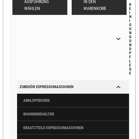
AUSFÜHRUNG
IN DEN
R
WÄHLEN
WARENKORB
E
I
N
I
G
U
N
G
U
N
D
P
F
L
E
G
E
ZUBEHÖR ESPRESSOMASCHINEN
ABKLOPFBOXEN
BOHNENBEHÄLTER
ERSATZTEILE ESPRESSOMASCHINEN