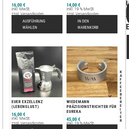
16,00
€
14,00
€
inkl. MwSt.
inkl. 19 % MwSt.
zzgl.
Versandkosten
zzgl.
Versandkosten
Lieferzeit:
2-12 Tage
AUSFÜHRUNG
IN DEN
WÄHLEN
WARENKORB
K
A
F
F
E
E
B
E
EUER EXZELLENZ
WIEDEMANN
R
E
(LEBENSLUST)
PRÄZISIONSTRICHTER FÜR
I
EUREKA
T
16,00
€
E
inkl. MwSt.
45,00
€
R
zzgl.
Versandkosten
inkl. 19 % MwSt.
Lieferzeit:
2-12 Tage
zzgl.
Versandkosten