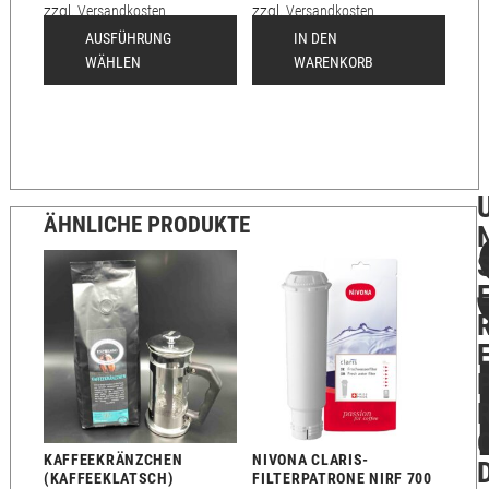
zzgl.
Versandkosten
zzgl.
Versandkosten
Lieferzeit:
2-12 Tage
AUSFÜHRUNG
IN DEN
WÄHLEN
WARENKORB
ÄHNLICHE PRODUKTE
KAFFEEKRÄNZCHEN
NIVONA CLARIS-
(KAFFEEKLATSCH)
FILTERPATRONE NIRF 700