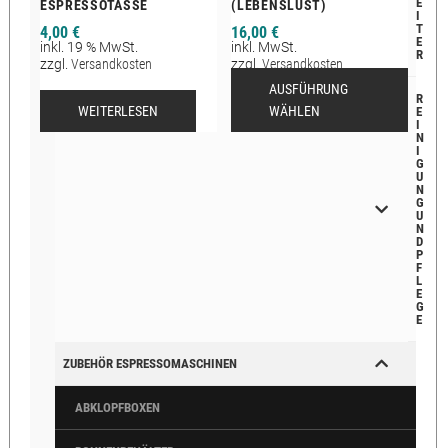
E
ESPRESSOTASSE
(LEBENSLUST)
I
T
4,00
€
16,00
€
E
inkl. 19 % MwSt.
inkl. MwSt.
R
zzgl.
Versandkosten
zzgl.
Versandkosten
Lieferzeit:
2-12 Tage
AUSFÜHRUNG
R
WEITERLESEN
WÄHLEN
E
I
N
I
G
U
N
G
U
N
D
P
F
L
E
G
E
ZUBEHÖR ESPRESSOMASCHINEN
ABKLOPFBOXEN