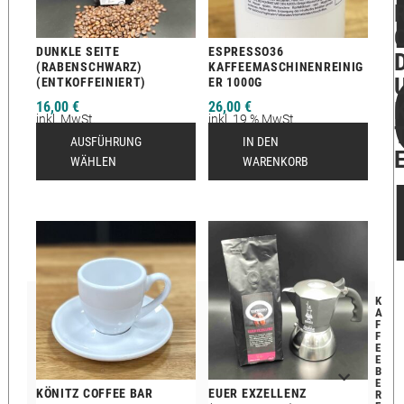
DUNKLE SEITE
ESPRESSO36
(RABENSCHWARZ)
KAFFEEMASCHINENREINIG
(ENTKOFFEINIERT)
ER 1000G
16,00
€
26,00
€
inkl. MwSt.
inkl. 19 % MwSt.
zzgl.
Versandkosten
zzgl.
Versandkosten
AUSFÜHRUNG
IN DEN
Lieferzeit:
2-12 Tage
Lieferzeit:
2 - 12
WÄHLEN
WARENKORB
K
A
F
F
E
E
B
E
KÖNITZ COFFEE BAR
EUER EXZELLENZ
R