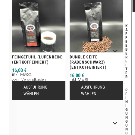
K
A
F
F
E
E
B
E
FEINGEFÜHL (LUPENREIN)
DUNKLE SEITE
R
E
(ENTKOFFEINIERT)
(RABENSCHWARZ)
I
(ENTKOFFEINIERT)
T
16,00
€
E
inkl. MwSt.
16,00
€
R
zzgl.
Versandkosten
inkl. MwSt.
Lieferzeit:
2-12 Tage
zzgl.
Versandkosten
AUSFÜHRUNG
AUSFÜHRUNG
Lieferzeit:
2-12 Tage
R
WÄHLEN
WÄHLEN
E
I
N
I
G
U
N
G
U
N
D