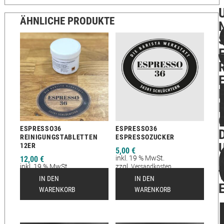
ÄHNLICHE PRODUKTE
ESPRESSO36
ESPRESSO36
REINIGUNGSTABLETTEN
ESPRESSOZUCKER
12ER
5,00
€
inkl. 19 % MwSt.
12,00
€
inkl. 19 % MwSt.
zzgl.
Versandkosten
zzgl.
Versandkosten
Lieferzeit:
2-12 Tage
IN DEN
IN DEN
Lieferzeit:
2 - 12
WARENKORB
WARENKORB