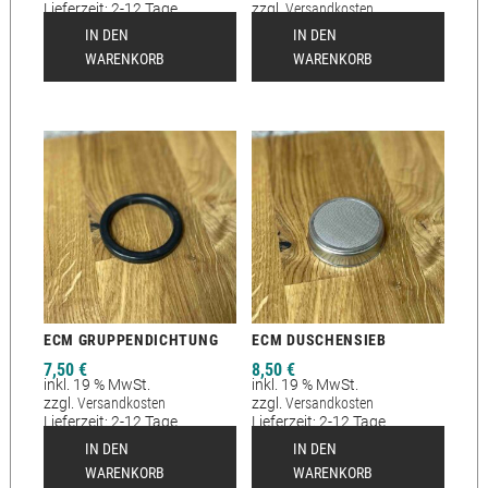
Lieferzeit:
2-12 Tage
zzgl.
Versandkosten
IN DEN
IN DEN
WARENKORB
WARENKORB
ECM GRUPPENDICHTUNG
ECM DUSCHENSIEB
7,50
€
8,50
€
inkl. 19 % MwSt.
inkl. 19 % MwSt.
zzgl.
Versandkosten
zzgl.
Versandkosten
Lieferzeit:
2-12 Tage
Lieferzeit:
2-12 Tage
IN DEN
IN DEN
WARENKORB
WARENKORB