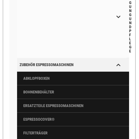
G
U
N
G
U
N
D
P
F
L
E
G
E
ZUBEHÖR ESPRESSOMASCHINEN
ABKLOPFBOXEN
BOHNENBEHÄLTER
ERSATZTEILE ESPRESSOMASCHINEN
ESPRESSOCOVER®
FILTERTRÄGER