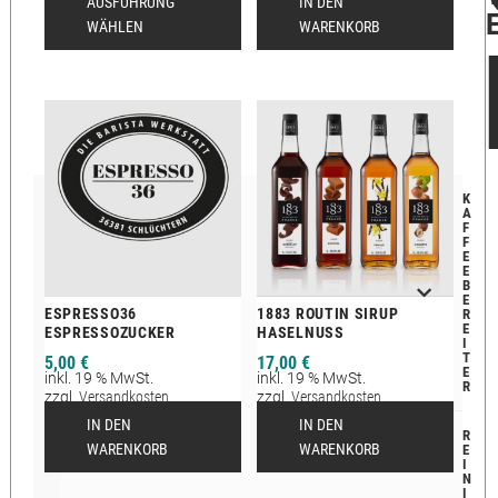
AUSFÜHRUNG
IN DEN
WÄHLEN
WARENKORB
K
A
F
F
E
E
B
E
ESPRESSO36
1883 ROUTIN SIRUP
R
E
ESPRESSOZUCKER
HASELNUSS
I
T
5,00
€
17,00
€
E
inkl. 19 % MwSt.
inkl. 19 % MwSt.
R
zzgl.
Versandkosten
zzgl.
Versandkosten
Lieferzeit:
2-12 Tage
Lieferzeit:
2-12 Tage
IN DEN
IN DEN
R
WARENKORB
WARENKORB
E
I
N
I