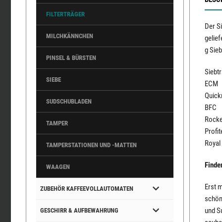
FILTERTRÄGER
Der S
MILCHKÄNNCHEN
gelie
g Sie
PINSEL & BÜRSTEN
Siebt
SIEBE
ECM
Quick
SUDSCHUBLADEN
BFC
Rocke
TAMPER
Profit
Royal
TAMPERSTATIONEN UND -MATTEN
Finde
WAAGEN
Erst 
ZUBEHÖR KAFFEEVOLLAUTOMATEN
schön
und Su
GESCHIRR & AUFBEWAHRUNG