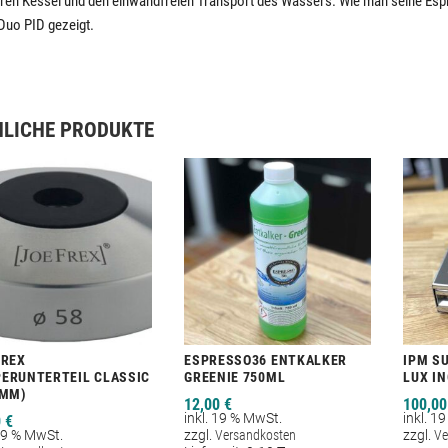
ren Kessel und den einwandfreien Transport des Wassers. Wie man seine Espr
 Duo PID gezeigt.
LICHE PRODUKTE
FREX
ESPRESSO36 ENTKALKER
IPM S
ERUNTERTEIL CLASSIC
GREENIE 750ML
LUX I
5MM)
12,00
€
100,0
inkl. 19 % MwSt.
inkl. 1
0
€
 19 % MwSt.
zzgl.
Versandkosten
zzgl.
Ve