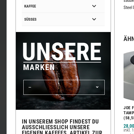
saube
KAFFEE
Steel
SÜSSES
ÄHN
UNSERE
MARKEN
…
JOE 
TAMP
(58,
IN UNSEREM SHOP FINDEST DU
28,0
AUSSCHLIESSLICH UNSERE E
inkl.
IGENEN KAFFEES, ARTIKEL ZUR P