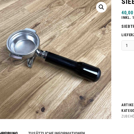
SIE
40,0
INKL. 
SIEBT
LIEFER
ARTIK
KATEG
ZUBEH
HREIBUNG
ZUSÄTZLICHE INFORMATIONEN