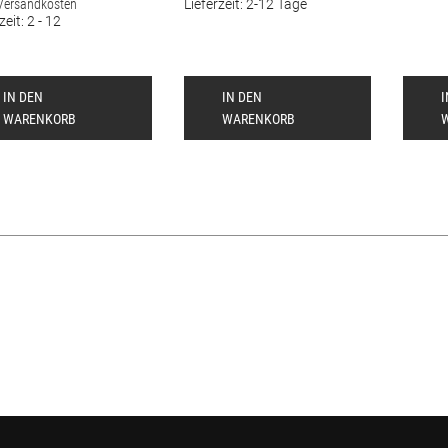
Versandkosten
Lieferzeit:
2-12 Tage
zeit:
2 - 12
IN DEN
IN DEN
WARENKORB
WARENKORB