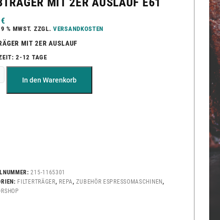
BTRÄGER MIT 2ER AUSLAUF E61
0
€
19 % MWST.
ZZGL.
VERSANDKOSTEN
RÄGER MIT 2ER AUSLAUF
ZEIT:
2-12 TAGE
In den Warenkorb
ELNUMMER:
215-1165301
ORIEN:
FILTERTRÄGER
,
REPA
,
ZUBEHÖR ESPRESSOMASCHINEN
,
ÖRSHOP