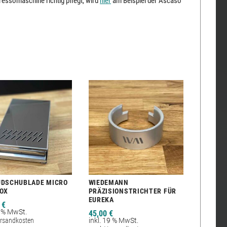
essomaschine richtig pflegt, wird
hier
am Beispiel der Ascaso
UDSCHUBLADE MICRO
WIEDEMANN
NOX
PRÄZISIONSTRICHTER FÜR
EUREKA
0
€
9 % MwSt.
45,00
€
rsandkosten
inkl. 19 % MwSt.