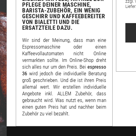
zzgl.
FLEGE DEINER MASCHINE, B
Liefer
ARISTA-ZUBEHÖR, EIN WENIG G
ESCHIRR UND KAFFEEBEREITER V
ON BIALETTI UND DIE E
RSATZTEILE DAZU.
Wir sind der Meinung, dass man eine
Espressomaschine oder einen
Kaffeevollautomaten nicht Online
vermarkten sollte. Im Online-Shop dreht
sich alles nur um den Preis. Bei
espresso
36
wird jedoch die individuelle Beratung
groß geschrieben. Und die ist ihren Preis
allemal wert. Wir erstellen individuelle
Angebote inkl. ALLEM Zubehör, dass
gebraucht wird. Was nutzt es, wenn man
einen guten Preis hat und nachher beim
Zubehör zu viel bezahlt.