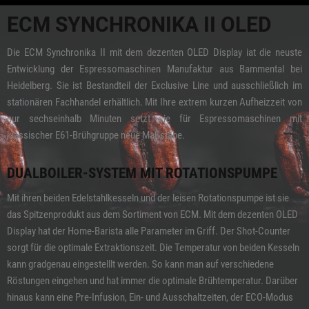
ECM SYNCHRONIKA II OLED
Die ECM Synchronika II mit dem dezenten OLED Display iat die neuste
Entwicklung der Espressomaschinen Manufaktur aus Bammental bei
Heidelberg. Sie ist Bestandteil der Exclusive Line und ausschließlich im
stationären Fachhandel erhältlich. Mit Ihre extrem kurzen Aufheizzeit von
nur sechseinhalb Minuten setzt sie für Espressomaschinen mit
klassischer E61-Brühgruppe neue Maßstäbe.
DUALBOILER-SYSTEM MIT ROTATIONSPUMPE
Mit ihren beiden Edelstahlkesseln und der leisen Rotationspumpe ist sie
das Spitzenprodukt aus dem Sortiment von ECM. Mit dem dezenten OLED
Display hat der Home-Barista alle Parameter im Griff. Der Shot-Counter
sorgt für die optimale Extraktionszeit. Die Temperatur von beiden Kesseln
kann gradgenau eingestelllt werden. So kann man auf verschiedene
Röstungen eingehen und hat immer die optimale Brühtemperatur. Darüber
hinaus kann eine Pre-Infusion, Ein- und Ausschaltzeiten, der ECO-Modus