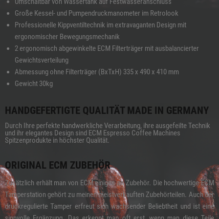
Umschaltbar von Wassertank auf Festwasseranschluss
Große Kessel- und Pumpendruckmanometer im Retrolook
Professionelle Kippventiltechnik im extravaganten Design mit
ergonomischer Bewegungsmechanik
2 ergonomisch abgewinkelte ECM Filterträger mit ausbalancierter
Gewichtsverteilung
Abmessung ohne Filterträger (BxTxH) 335 x 490 x 410 mm
Gewicht 30kg
HANDGEFERTIGTE QUALITÄT MADE IN GERMANY
Durch Ihre perfekte handwerkliche Verarbeitung, ihre ausgefeilte Technik
und ihr elegantes Design sind ECM Espresso Coffee Machines
Spitzenprodukte in höchster Qualität.
ORIGINAL ECM ZUBEHÖR
Zusätzlich erhält man von ECM einiges an Zubehör. Die hochwertige ECM
Tamperstation gehört zu meinen meistverkauften Zubehörteilen. Auch der
druckregulierte Tamper erfreut sich wachsender Beliebtheit und ist eine
sinnvolle Ergänzung. Das erkennt man oft erst, wenn man diese Teile