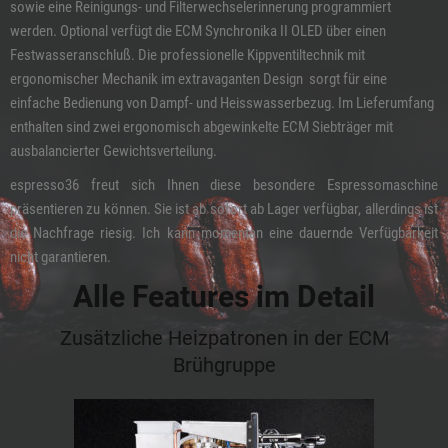
sowie eine Reinigungs- und Filterwechselerinnerung programmiert
werden. Optional verfügt die ECM Synchronika II OLED über einen
Festwasseranschluß. Die professionelle Kippventiltechnik mit
ergonomischer Mechanik im extravaganten Design sorgt für eine
einfache Bedienung von Dampf- und Heisswasserbezug. Im Lieferumfang
enthalten sind zwei ergonomisch abgewinkelte ECM Siebträger mit
ausbalancierter Gewichtsverteilung.
espresso36 freut sich Ihnen diese besondere Espressomaschine
präsentieren zu können. Sie ist ab sofort ab Lager verfügbar, allerdings ist
die Nachfrage riesig. Ich kann momentan eine dauernde Verfügbarkeit
nicht garantieren.
Alle Features im Detail
Zusätzliche Heizpatronen in der ECM
Brühgruppe