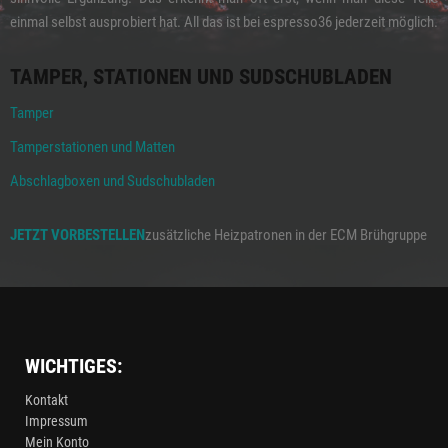
einmal selbst ausprobiert hat. All das ist bei espresso36 jederzeit möglich.
TAMPER, STATIONEN UND SUDSCHUBLADEN
Tamper
Tamperstationen und Matten
Abschlagboxen und Sudschubladen
JETZT VORBESTELLEN
zusätzliche Heizpatronen in der ECM Brühgruppe
WICHTIGES:
Kontakt
Impressum
Mein Konto