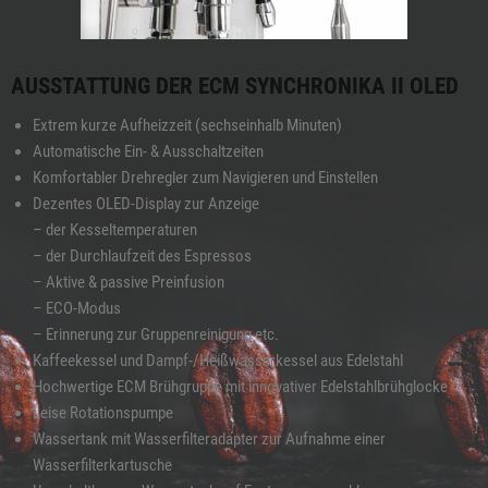
AUSSTATTUNG DER ECM SYNCHRONIKA II OLED
Extrem kurze Aufheizzeit (sechseinhalb Minuten)
Automatische Ein- & Ausschaltzeiten
Komfortabler Drehregler zum Navigieren und Einstellen
Dezentes OLED-Display zur Anzeige
– der Kesseltemperaturen
– der Durchlaufzeit des Espressos
– Aktive & passive Preinfusion
– ECO-Modus
– Erinnerung zur Gruppenreinigung etc.
Kaffeekessel und Dampf-/Heißwasserkessel aus Edelstahl
Hochwertige ECM Brühgruppe mit innovativer Edelstahlbrühglocke
Leise Rotationspumpe
Wassertank mit Wasserfilteradapter zur Aufnahme einer
Wasserfilterkartusche