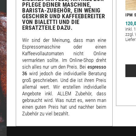
FLEGE DEINER MASCHINE, B
ARISTA-ZUBEHÖR, EIN WENIG G
IPM 
ESCHIRR UND KAFFEEBEREITER V
ON BIALETTI UND DIE E
120,
RSATZTEILE DAZU.
inkl.
zzgl.
Wir sind der Meinung, dass man eine
Liefer
Espressomaschine oder einen
Kaffeevollautomaten nicht Online
vermarkten sollte. Im Online-Shop dreht
sich alles nur um den Preis. Bei
espresso
36
wird jedoch die individuelle Beratung
groß geschrieben. Und die ist ihren Preis
allemal wert. Wir erstellen individuelle
Angebote inkl. ALLEM Zubehör, dass
gebraucht wird. Was nutzt es, wenn man
einen guten Preis hat und nachher beim
Zubehör zu viel bezahlt.