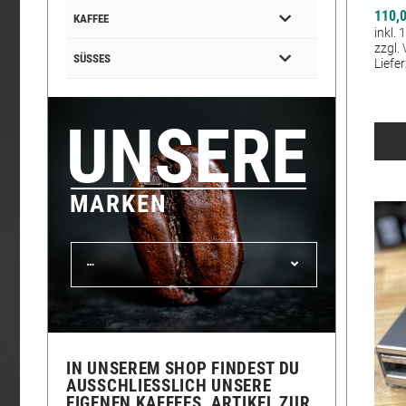
110,
KAFFEE
inkl.
zzgl.
SÜSSES
Liefer
UNSERE
MARKEN
…
IN UNSEREM SHOP FINDEST DU
AUSSCHLIESSLICH UNSERE E
IGENEN KAFFEES, ARTIKEL ZUR P