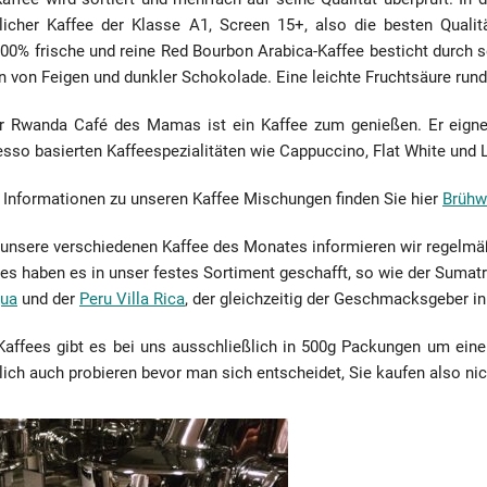
rlicher Kaffee der Klasse A1, Screen 15+, also die besten Quali
100% frische und reine Red Bourbon Arabica-Kaffee besticht durch
 von Feigen und dunkler Schokolade. Eine leichte Fruchtsäure runde
r Rwanda Café des Mamas ist ein Kaffee zum genießen. Er eignet 
sso basierten Kaffeespezialitäten wie Cappuccino, Flat White und 
 Informationen zu unseren Kaffee Mischungen finden Sie hier
Brühw
unsere verschiedenen Kaffee des Monates informieren wir regelmäßi
es haben es in unser festes Sortiment geschafft, so wie der Sumat
gua
und der
Peru Villa Rica
, der gleichzeitig der Geschmacksgeber i
 Kaffees gibt es bei uns ausschließlich in 500g Packungen um ein
lich auch probieren bevor man sich entscheidet, Sie kaufen also ni