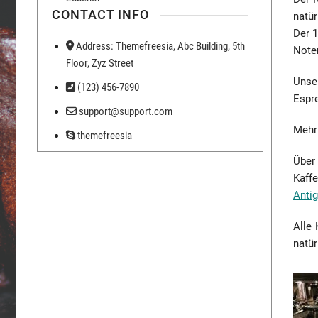
CONTACT INFO
natü
Der 
Address: Themefreesia, Abc Building, 5th
Noten
Floor, Zyz Street
Unse
(123) 456-7890
Espre
support@support.com
Mehr
themefreesia
Über 
Kaffe
Anti
Alle
natür