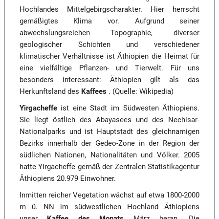
Hochlandes Mittelgebirgscharakter. Hier herrscht
gemäßigtes Klima vor. Aufgrund seiner
abwechslungsreichen Topographie, diverser
geologischer Schichten und verschiedener
klimatischer Verhältnisse ist Äthiopien die Heimat für
eine vielfältige Pflanzen- und Tierwelt. Für uns
besonders interessant: Äthiopien gilt als das
Herkunftsland des
Kaffees
. (Quelle: Wikipedia)
Yirgacheffe
ist eine Stadt im Südwesten Äthiopiens.
Sie liegt östlich des Abayasees und des Nechisar-
Nationalparks und ist Hauptstadt des gleichnamigen
Bezirks innerhalb der Gedeo-Zone in der Region der
südlichen Nationen, Nationalitäten und Völker. 2005
hatte Yirgacheffe gemäß der Zentralen Statistikagentur
Äthiopiens 20.979 Einwohner.
Inmitten reicher Vegetation wächst auf etwa 1800-2000
m ü. NN im südwestlichen Hochland Äthiopiens
unser
Kaffee des Monats
März heran. Die